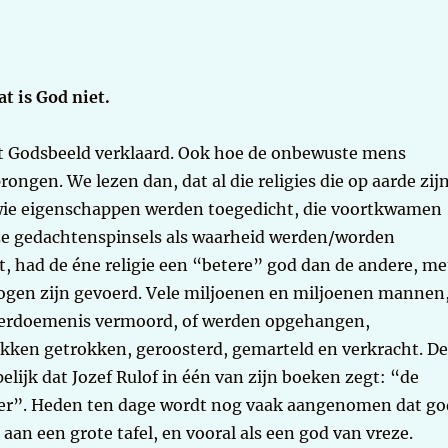
t is God niet.
het Godsbeeld verklaard. Ook hoe de onbewuste mens
ongen. We lezen dan, dat al die religies die op aarde zijn
wie eigenschappen werden toegedicht, die voortkwamen
eze gedachtenspinsels als waarheid werden/worden
 had de éne religie een “betere” god dan de andere, me
rlogen zijn gevoerd. Vele miljoenen en miljoenen mannen
 verdoemenis vermoord, of werden opgehangen,
ukken getrokken, geroosterd, gemarteld en verkracht. D
elijk dat Jozef Rulof in één van zijn boeken zegt: “de
ler”. Heden ten dage wordt nog vaak aangenomen dat go
aan een grote tafel, en vooral als een god van vreze.