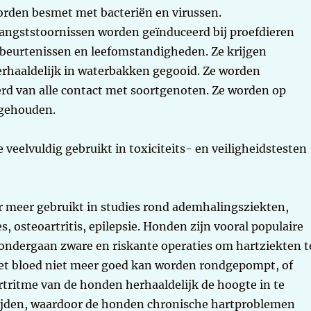
worden besmet met bacteriën en virussen.
angststoornissen worden geïnduceerd bij proefdieren
beurtenissen en leefomstandigheden. Ze krijgen
rhaaldelijk in waterbakken gegooid. Ze worden
erd van alle contact met soortgenoten. Ze worden op
 gehouden.
veelvuldig gebruikt in toxiciteits- en veiligheidstesten
 meer gebruikt in studies rond ademhalingsziekten,
 osteoartritis, epilepsie. Honden zijn vooral populaire
 ondergaan zware en riskante operaties om hartziekten t
et bloed niet meer goed kan worden rondgepompt, of
ritme van de honden herhaaldelijk de hoogte in te
e lijden, waardoor de honden chronische hartproblemen