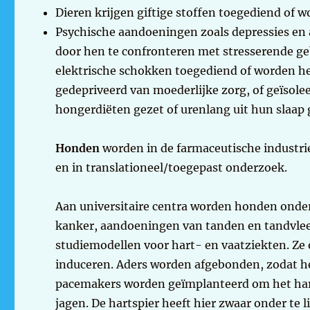
Dieren krijgen giftige stoffen toegediend of 
Psychische aandoeningen zoals depressies en 
door hen te confronteren met stresserende ge
elektrische schokken toegediend of worden he
gedepriveerd van moederlijke zorg, of geïsole
hongerdiëten gezet of urenlang uit hun slaap
Honden
worden in de farmaceutische industrie 
en in translationeel/toegepast onderzoek.
Aan universitaire centra worden honden onder
kanker, aandoeningen van tanden en tandvlees,
studiemodellen voor hart- en vaatziekten. Ze
induceren. Aders worden afgebonden, zodat h
pacemakers worden geïmplanteerd om het hart
jagen. De hartspier heeft hier zwaar onder t