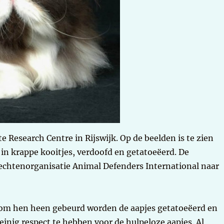
 Research Centre in Rijswijk. Op de beelden is te zien
n krappe kooitjes, verdoofd en getatoeëerd. De
rechtenorganisatie Animal Defenders International naar
 om hen heen gebeurd worden de aapjes getatoeëerd en
inig respect te hebben voor de hulpeloze aapjes. Al